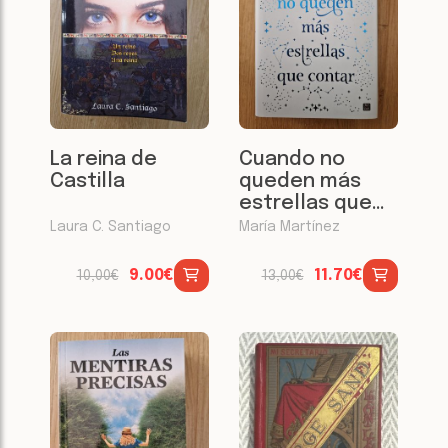
La reina de
Cuando no
Castilla
queden más
estrellas que
contar. Edición
Laura C. Santiago
María Martínez
especial
9.00€
11.70€
10,00€
13,00€