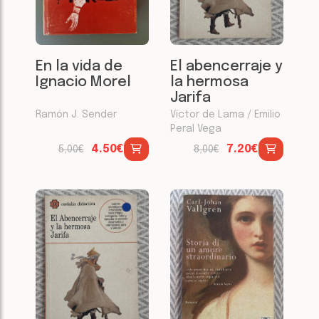
En la vida de
El abencerraje y
Ignacio Morel
la hermosa
Jarifa
Ramón J. Sender
Víctor de Lama / Emilio
Peral Vega
4.50€
7.20€
5,00€
8,00€