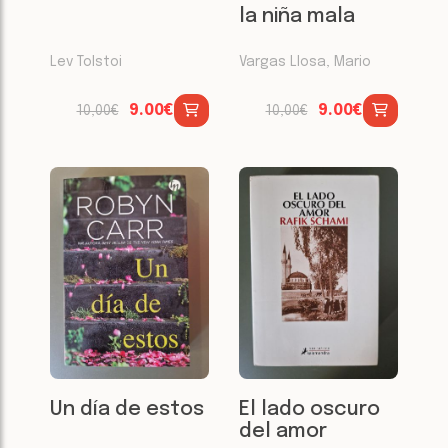
la niña mala
Lev Tolstoi
Vargas Llosa, Mario
9.00€
9.00€
10,00€
10,00€
Un día de estos
El lado oscuro
del amor