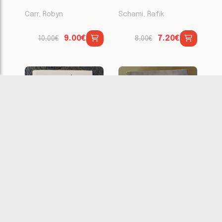
Carr, Robyn
Schami, Rafik
9.00€
7.20€
10,00€
8,00€
Les filles del
No te escondo
capità
nada
Dueñas, María
Day, Sylvia