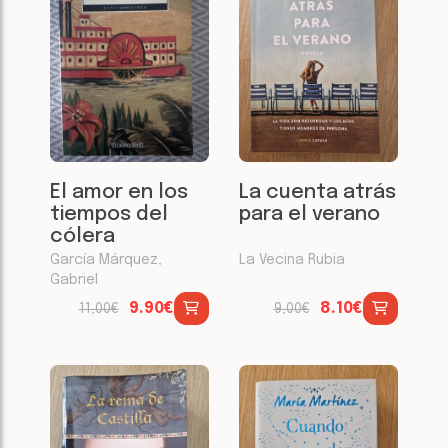
El amor en los
La cuenta atrás
tiempos del
para el verano
cólera
García Márquez,
La Vecina Rubia
Gabriel
9.90€
8.10€
11,00€
9,00€