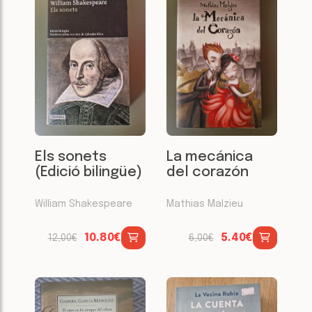
Els sonets
La mecánica
(Edició bilingüe)
del corazón
William Shakespeare
Mathias Malzieu
10.80€
5.40€
12,00€
6,00€