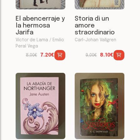
El abencerraje y
Storia di un
la hermosa
amore
Jarifa
straordinario
Víctor de Lama / Emilio
Carl-Johan Vallgren
Peral Vega
7.20€
8.10€
8,00€
9,00€