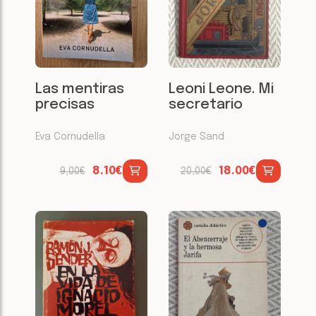
Las mentiras
Leoni Leone. Mi
precisas
secretario
Eva Cornudella
Jorge Sand
8.10€
18.00€
9,00€
20,00€