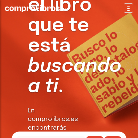
el libro
Togg
que te
está
buscando
a ti
.
En
comprolibros.es
encontrarás
todo tipo de