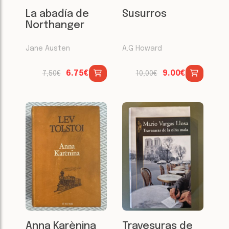
La abadía de
Susurros
Northanger
Jane Austen
A.G Howard
6.75€
9.00€
7,50€
10,00€
Anna Karènina
Travesuras de