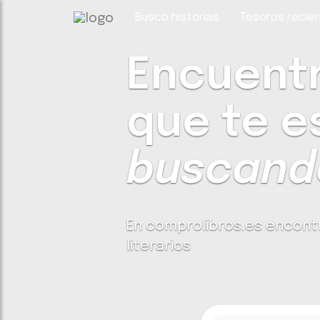
Busco historias
Tesoros recién
Encuentra
que te e
buscando
En comprolibros.es encont
literarios