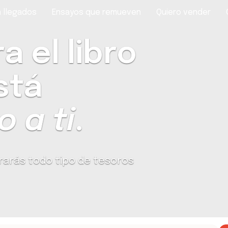
 llegados
Ensayos que remueven
Quiero vender
 el libro
stá
 a ti
.
rarás todo tipo de tesoros