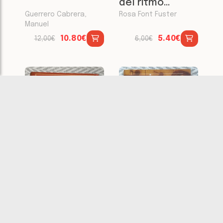
del ritmo
musical
Guerrero Cabrera,
Rosa Font Fuster
Manuel
10.80€
5.40€
12,00€
6,00€
Como escuchar
Pequeña
un concierto
historia de la
música
Jorge d'Urbano
Carlos Gómez Amat /