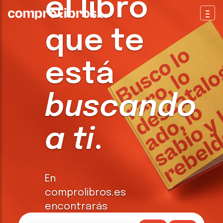
el libro
Togg
que te
está
buscando
a ti
.
En
comprolibros.es
encontrarás
todo tipo de