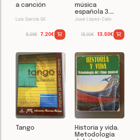
a canción
música
española 3.
Siglo XVII
Luis García Gil
José López-Calo
7.20€
13.50€
8,00€
15,00€
Tango
Historia y vida.
Metodología