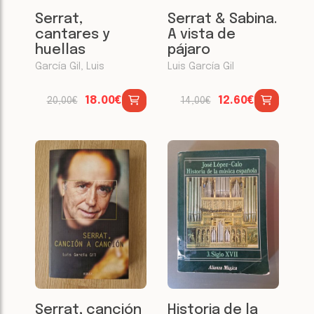
Serrat,
Serrat & Sabina.
cantares y
A vista de
huellas
pájaro
García Gil, Luis
Luis García Gil
18.00€
12.60€
20,00€
14,00€
Serrat, canción
Historia de la