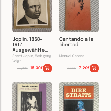
Joplin. 1868-
Cantando a la
1917.
libertad
Ausgewählte
Ratimes /
Scott Joplin, Wolfgang
Manuel Gerena
Selected
Voigt
Ratimes. Piano
15.30€
7.20€
17,00€
8,00€