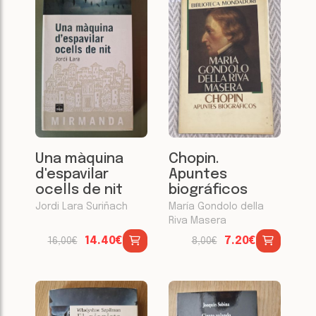
Una màquina
Chopin.
d'espavilar
Apuntes
ocells de nit
biográficos
Jordi Lara Suriñach
María Gondolo della
Riva Masera
14.40€
7.20€
16,00€
8,00€