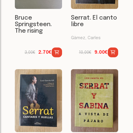
Bruce
Serrat. El canto
Springsteen.
libre
The rising
Gàmez, Carles
2.70€
9.00€
3,00€
10,00€