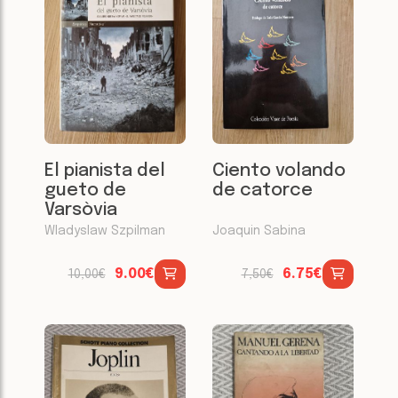
El pianista del
Ciento volando
gueto de
de catorce
Varsòvia
Wladyslaw Szpilman
Joaquin Sabina
9.00€
6.75€
10,00€
7,50€