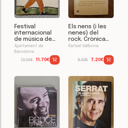
Festival
Els nens (i les
internacional
nenes) del
de música de
rock. Crònica
Barcelona.
sentimental
Ajuntament de
Rafael Vallbona
Octubre 1980
dels anys pop
Barcelona
11.70€
7.20€
13,00€
8,00€