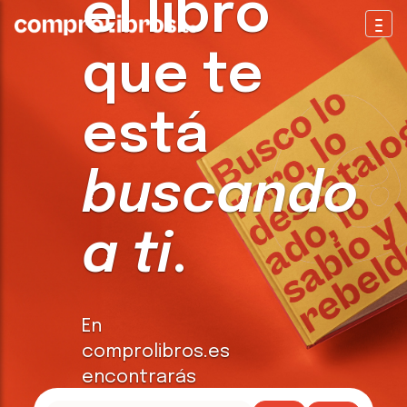
el libro
Togg
que te
está
buscando
a ti
.
En
comprolibros.es
encontrarás
todo tipo de