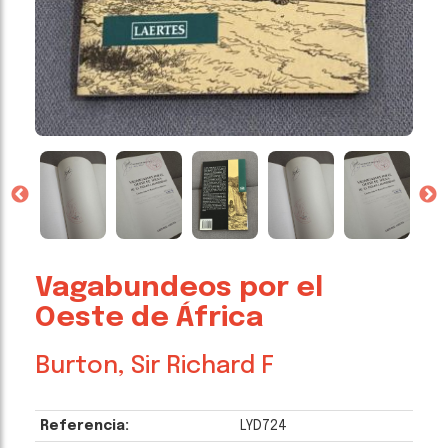
Vagabundeos por el
Oeste de África
Burton, Sir Richard F
Referencia:
LYD724