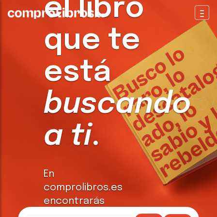
el libro
Togg
que te
está
buscando
a ti
.
En
comprolibros.es
encontrarás
todo tipo de