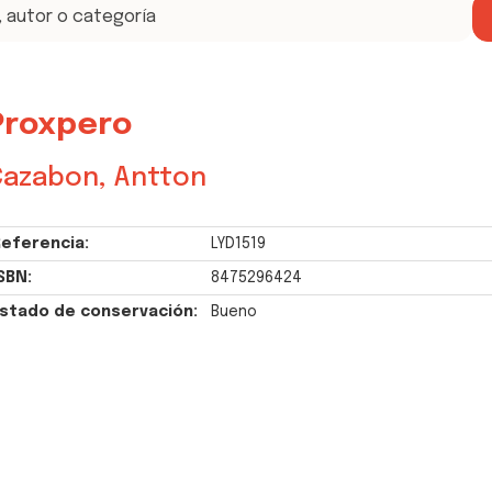
Proxpero
azabon, Antton
eferencia:
LYD1519
SBN:
8475296424
stado de conservación:
Bueno