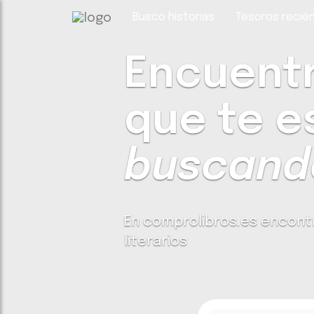
Busco historias
Tesoros recién
Encuentra
que te e
buscando
En comprolibros.es encont
literarios