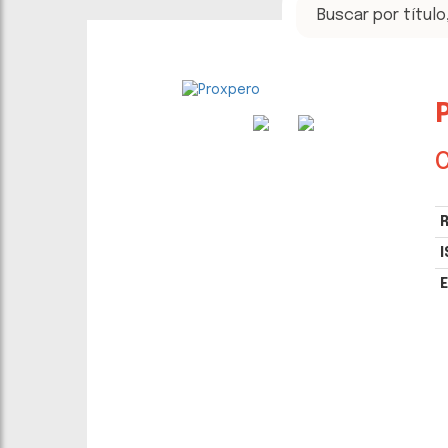
C
R
I
E