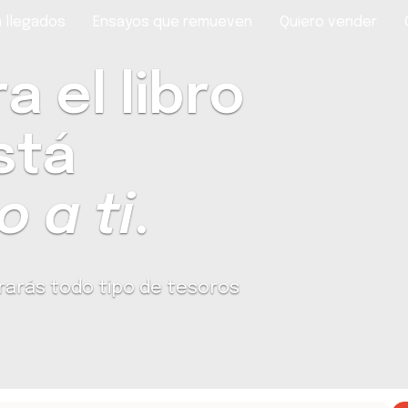
 llegados
Ensayos que remueven
Quiero vender
 el libro
stá
 a ti
.
rarás todo tipo de tesoros