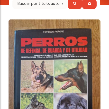
tesoros
literarios