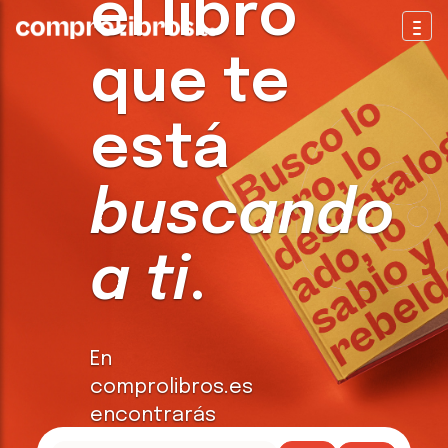
el libro
Togg
que te
está
buscando
a ti
.
En
comprolibros.es
encontrarás
todo tipo de