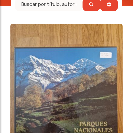
tesoros
literarios