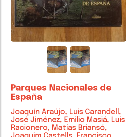
Parques Nacionales de
España
Joaquín Araújo, Luis Carandell,
José Jiménez, Emilio Masiá, Luis
Racionero, Matías Briansó,
Joaquim Castells, Francisco