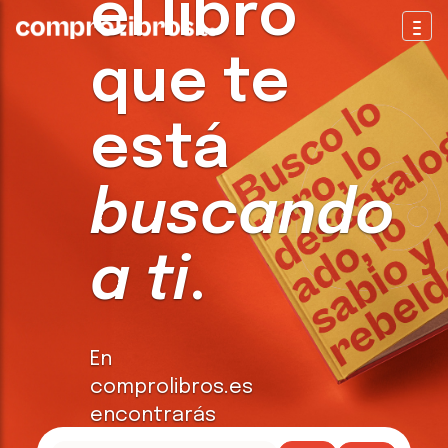
el libro
Togg
que te
está
buscando
a ti
.
En
comprolibros.es
encontrarás
todo tipo de