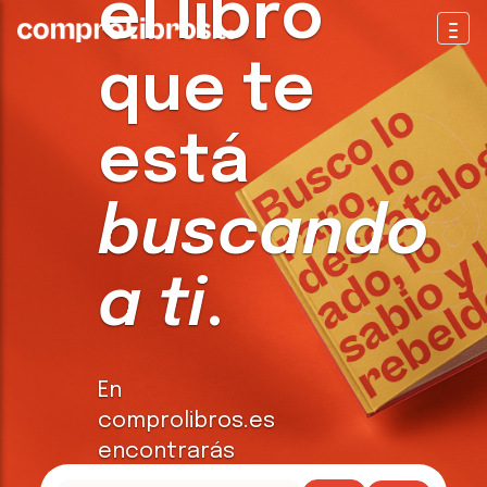
el libro
Togg
que te
está
buscando
a ti
.
En
comprolibros.es
encontrarás
todo tipo de