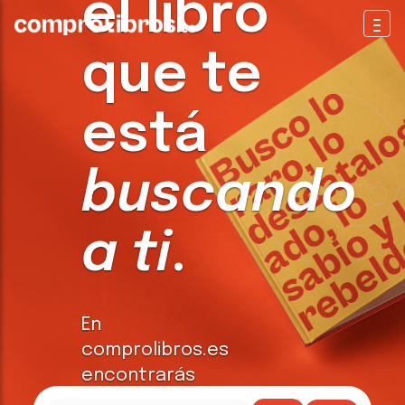
el libro
Togg
que te
está
buscando
a ti
.
En
comprolibros.es
encontrarás
todo tipo de