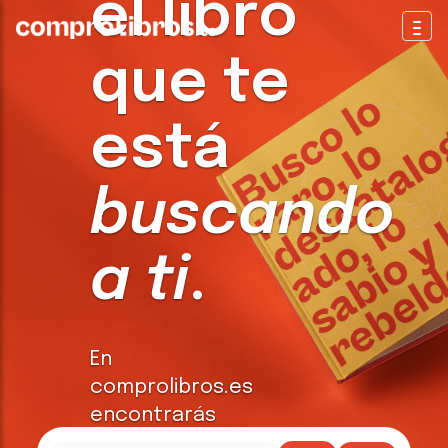
el libro
Togg
que te
está
buscando
a ti
.
En
comprolibros.es
encontrarás
todo tipo de