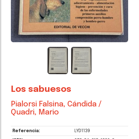
Los sabuesos
Pialorsi Falsina, Cándida /
Quadri, Mario
Referencia:
LYD1139