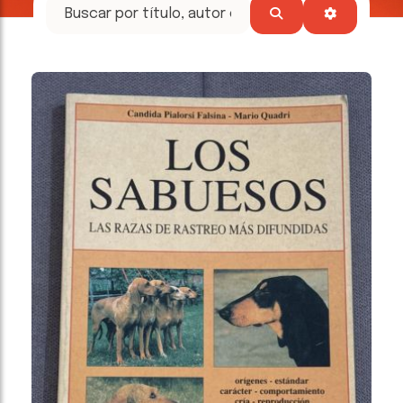
tesoros
literarios