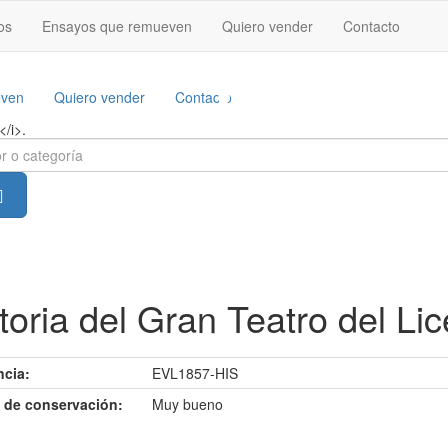
que te está
os
Ensayos que remueven
Quiero vender
Contacto
buscando a ti
.
En comprolibros.es encontrarás todo tipo de tesoros literarios
even
Quiero vender
Contacto
toria del Gran Teatro del Li
ncia:
EVL1857-HIS
 de conservación:
Muy bueno