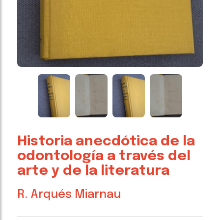
Historia anecdótica de la
odontología a través del
arte y de la literatura
R. Arqués Miarnau