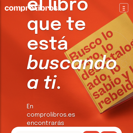
el libro
Togg
que te
está
buscando
a ti
.
En
comprolibros.es
encontrarás
todo tipo de