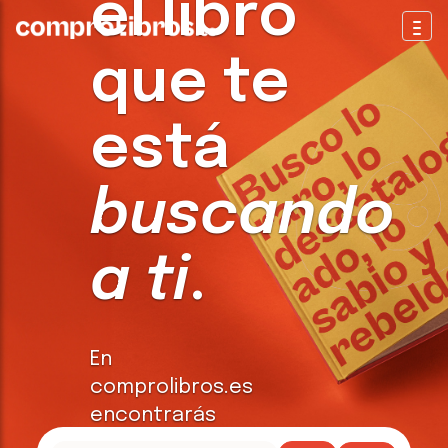
el libro
Togg
que te
está
buscando
a ti
.
En
comprolibros.es
encontrarás
todo tipo de