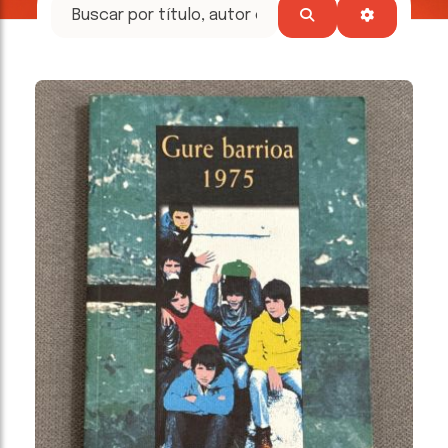
tesoros
literarios