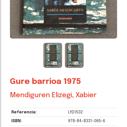
Gure barrioa 1975
Mendiguren Elizegi, Xabier
Referencia:
LYD1532
ISBN:
978-84-8331-065-6