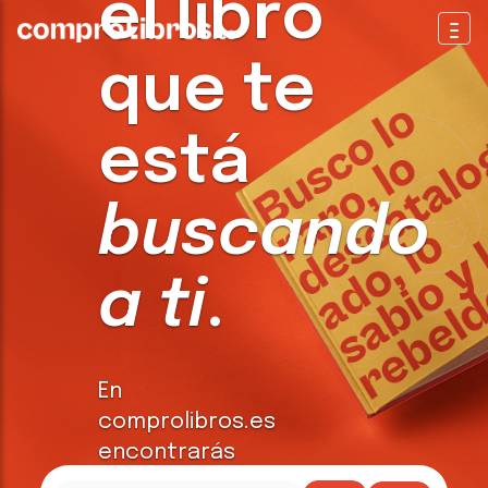
el libro
Togg
que te
está
buscando
a ti
.
En
comprolibros.es
encontrarás
todo tipo de