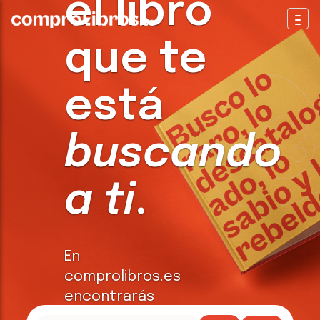
el libro
Togg
que te
está
buscando
a ti
.
En
comprolibros.es
encontrarás
todo tipo de