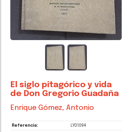
El siglo pitagórico y vida
de Don Gregorio Guadaña
Enrique Gómez, Antonio
Referencia:
LYD1094