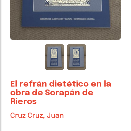
El refrán dietético en la
obra de Sorapán de
Rieros
Cruz Cruz, Juan