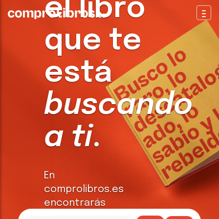
el libro
Togg
que te
está
buscando
a ti
.
En
comprolibros.es
encontrarás
todo tipo de