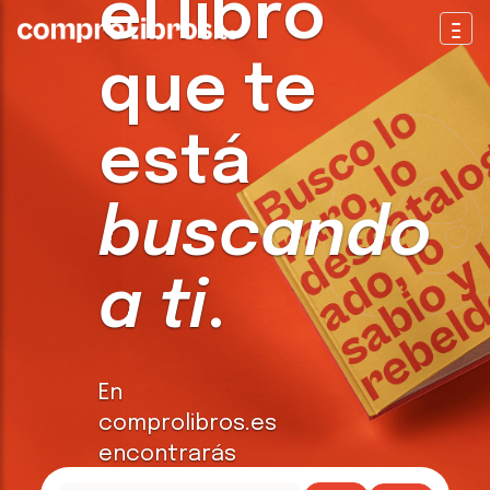
el libro
Togg
que te
está
buscando
a ti
.
En
comprolibros.es
encontrarás
todo tipo de