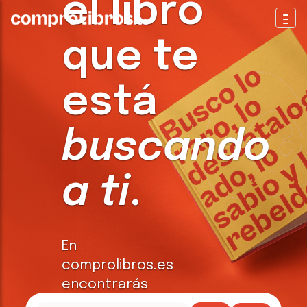
el libro
Togg
que te
está
buscando
a ti
.
En
comprolibros.es
encontrarás
todo tipo de