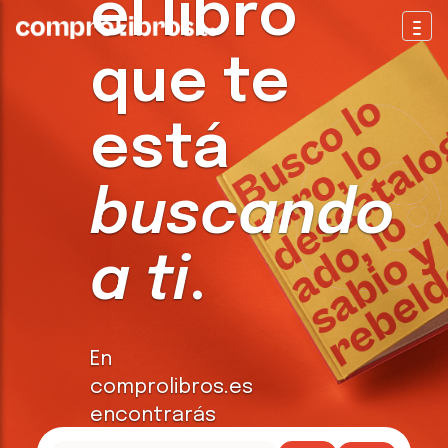
el libro
Togg
que te
está
buscando
a ti
.
En
comprolibros.es
encontrarás
todo tipo de