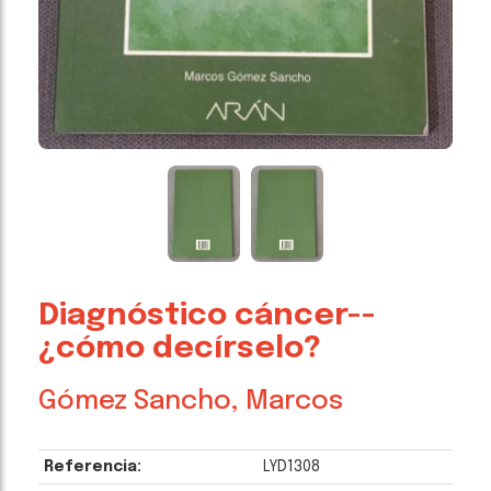
Diagnóstico cáncer--
¿cómo decírselo?
Gómez Sancho, Marcos
Referencia:
LYD1308