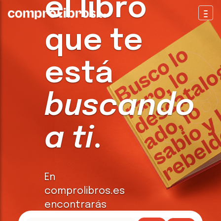
el libro
Togg
que te
está
buscando
a ti
.
En
comprolibros.es
encontrarás
todo tipo de