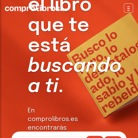
el libro
Togg
que te
está
buscando
a ti
.
En
comprolibros.es
encontrarás
todo tipo de