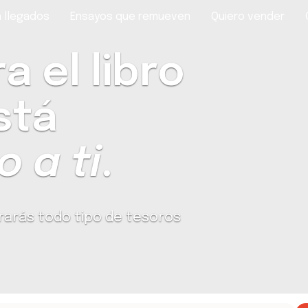
 llegados
Ensayos que remueven
Quiero vender
 el libro
stá
 a ti
.
rarás todo tipo de tesoros