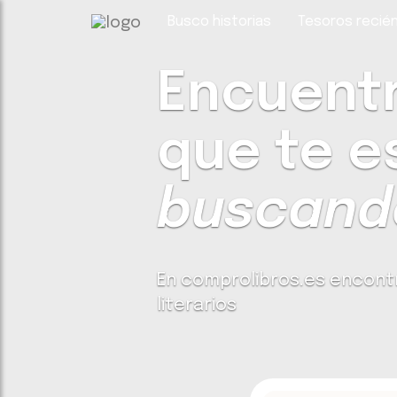
Busco historias
Tesoros recién
Encuentra
que te e
buscando
En comprolibros.es encont
literarios