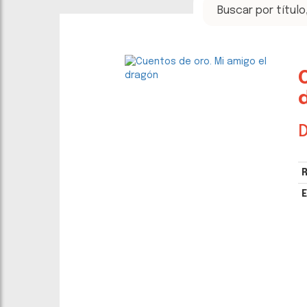
D
R
E