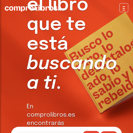
el libro
Togg
que te
está
buscando
a ti
.
En
comprolibros.es
encontrarás
todo tipo de