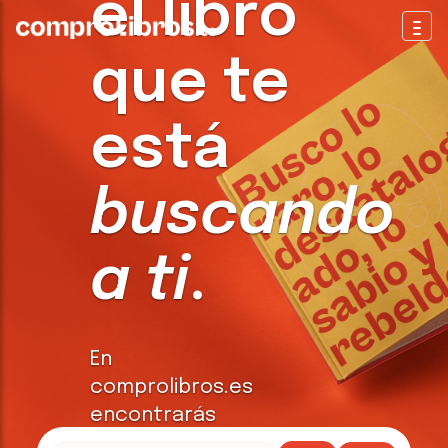
el libro
Togg
que te
está
buscando
a ti
.
En
comprolibros.es
encontrarás
todo tipo de