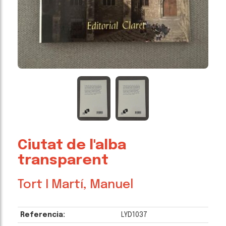
Ciutat de l'alba
transparent
Tort I Martí, Manuel
Referencia:
LYD1037