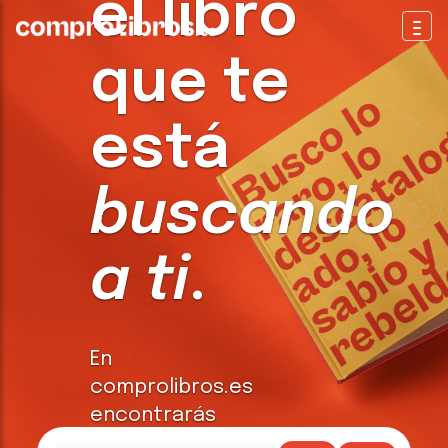
el libro
Togg
que te
está
buscando
a ti
.
En
comprolibros.es
encontrarás
todo tipo de