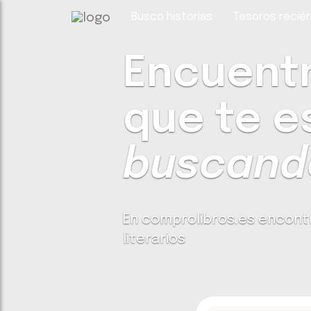
Busco historias
Tesoros recién
Encuentra
que te e
buscando
En comprolibros.es encont
literarios