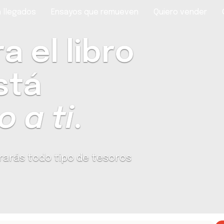
 llegados
Ensayos que remueven
Quiero vender
 el libro
stá
 a ti
.
rarás todo tipo de tesoros