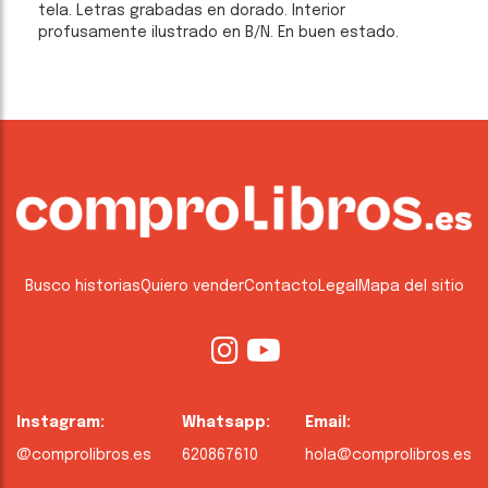
tela. Letras grabadas en dorado. Interior
profusamente ilustrado en B/N. En buen estado.
Busco historias
Quiero vender
Contacto
Legal
Mapa del sitio
Instagram:
Whatsapp:
Email:
@comprolibros.es
620867610
hola@comprolibros.es