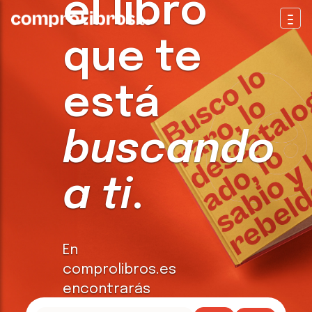
el libro
Togg
que te
está
buscando
a ti
.
En
comprolibros.es
encontrarás
todo tipo de