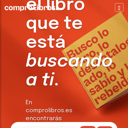
el libro
Togg
que te
está
buscando
a ti
.
En
comprolibros.es
encontrarás
todo tipo de