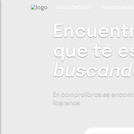
Busco historias
Tesoros recién
Encuentra
que te e
buscando
En comprolibros.es encont
literarios