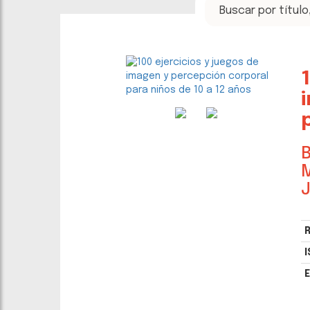
B
M
J
R
I
E