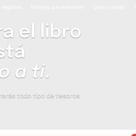
 llegados
Ensayos que remueven
Quiero vender
 el libro
stá
 a ti
.
rarás todo tipo de tesoros