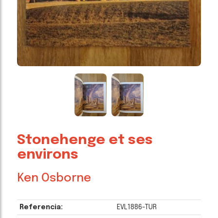
Stonehenge et ses
environs
Ken Osborne
Referencia:
EVL1886-TUR