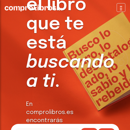
el libro
Togg
que te
está
buscando
a ti
.
En
comprolibros.es
encontrarás
todo tipo de