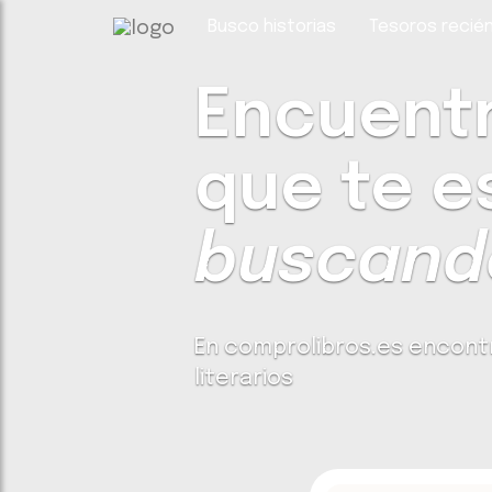
Busco historias
Tesoros recién
Encuentra
que te e
buscando
En comprolibros.es encont
literarios