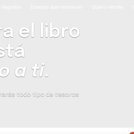
 llegados
Ensayos que remueven
Quiero vender
 el libro
stá
 a ti
.
rarás todo tipo de tesoros