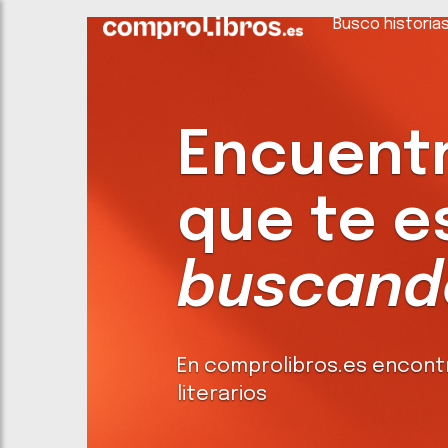
Busco historia
Encuentra
que te e
buscando
En comprolibros.es encont
literarios