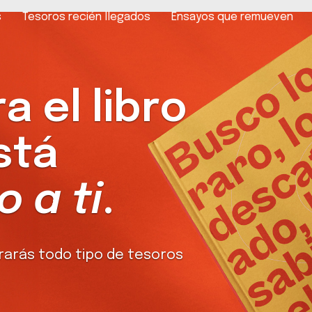
s
Tesoros recién llegados
Ensayos que remueven
 el libro
stá
 a ti
.
rarás todo tipo de tesoros