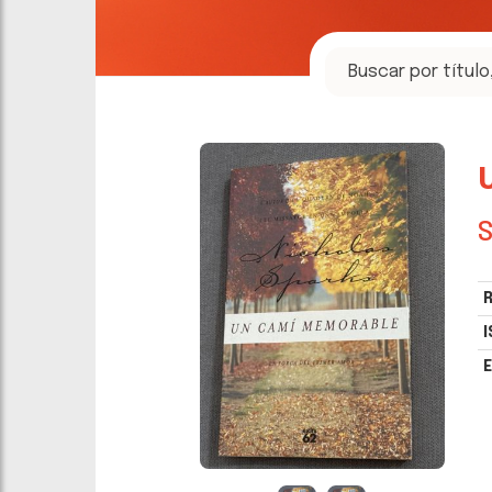
S
R
I
E