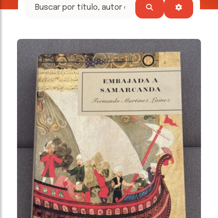
tesoros
literarios