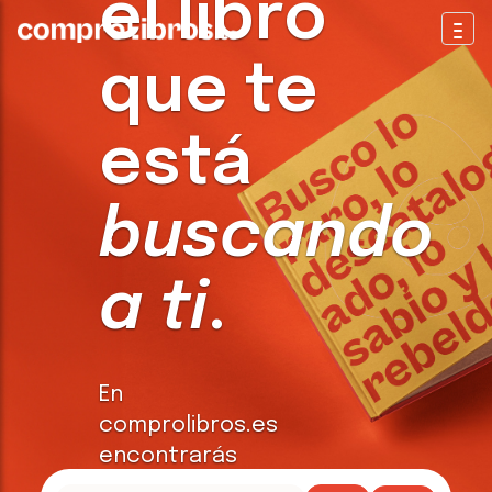
el libro
Togg
que te
está
buscando
a ti
.
En
comprolibros.es
encontrarás
todo tipo de