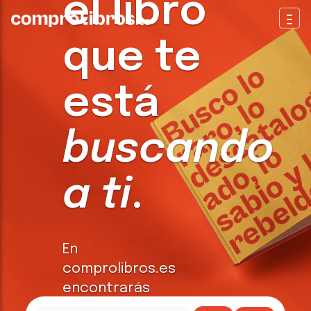
el libro
Togg
que te
está
buscando
a ti
.
En
comprolibros.es
encontrarás
todo tipo de