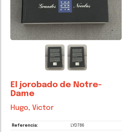
El jorobado de Notre-
Dame
Hugo, Victor
Referencia:
LYD786