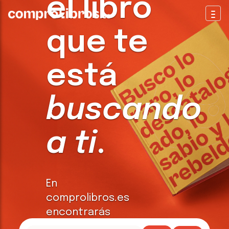
el libro
Togg
que te
está
buscando
a ti
.
En
comprolibros.es
encontrarás
todo tipo de