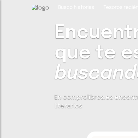
Busco historias
Tesoros recién
Encuentra
que te e
buscando
En comprolibros.es encont
literarios