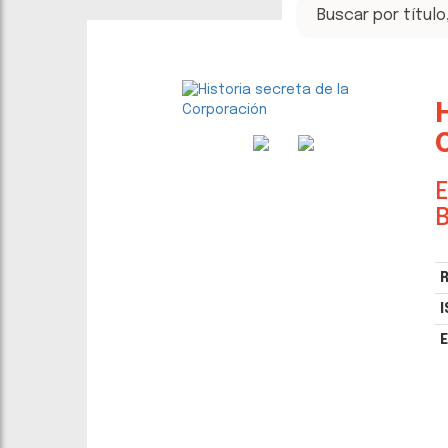
E
B
R
I
E