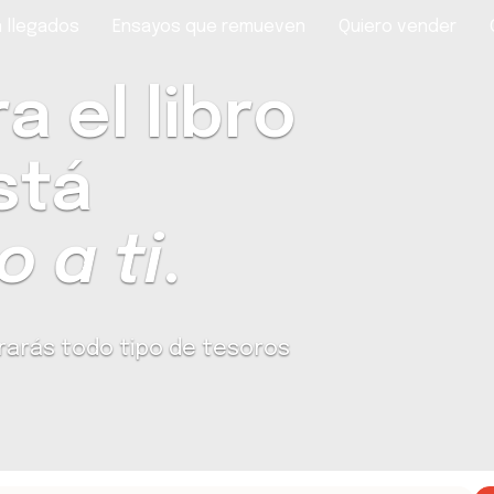
 llegados
Ensayos que remueven
Quiero vender
 el libro
stá
 a ti
.
rarás todo tipo de tesoros