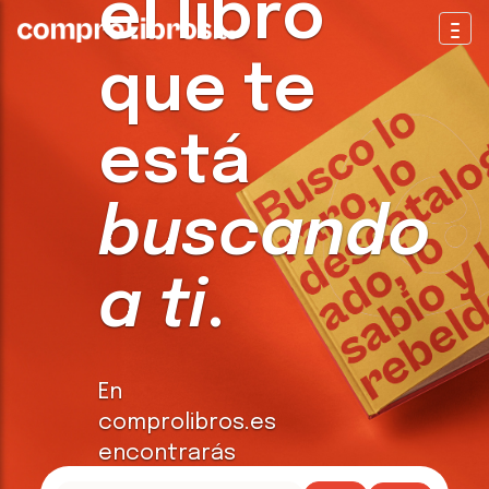
el libro
Togg
que te
está
buscando
a ti
.
En
comprolibros.es
encontrarás
todo tipo de