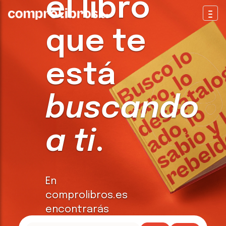
el libro
Togg
que te
está
buscando
a ti
.
En
comprolibros.es
encontrarás
todo tipo de