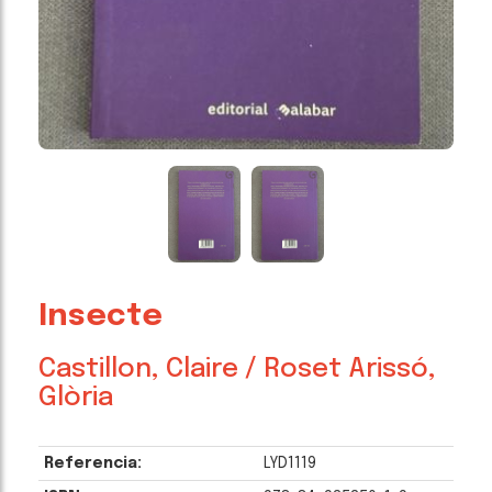
Insecte
Castillon, Claire / Roset Arissó,
Glòria
Referencia:
LYD1119