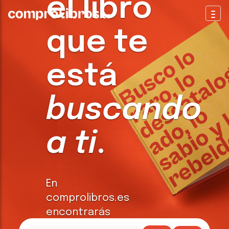
el libro
Togg
que te
está
buscando
a ti
.
En
comprolibros.es
encontrarás
todo tipo de