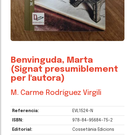
Benvinguda, Marta
(Signat presumiblement
per l'autora)
M. Carme Rodríguez Virgili
Referencia:
EVL1524-N
ISBN:
978-84-95684-75-2
Editorial:
Cossetània Edicions