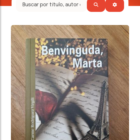
tesoros
literarios