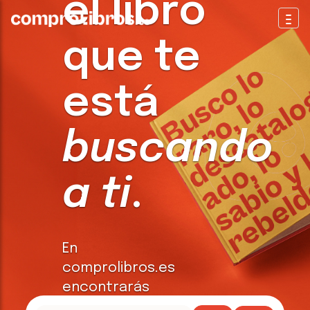
el libro
Togg
que te
está
buscando
a ti
.
En
comprolibros.es
encontrarás
todo tipo de