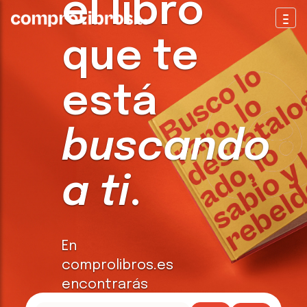
el libro
Togg
que te
está
buscando
a ti
.
En
comprolibros.es
encontrarás
todo tipo de