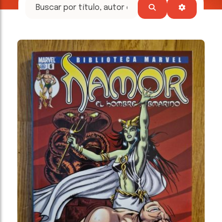
tesoros
literarios