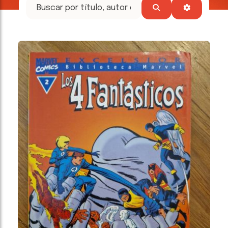
tesoros
literarios