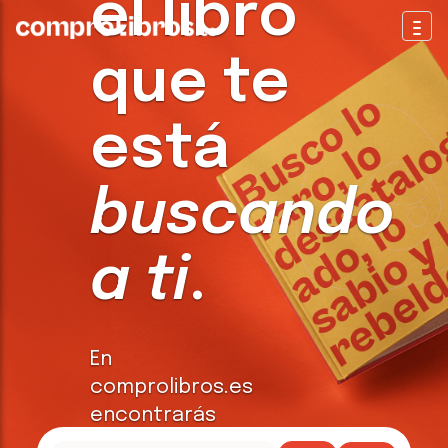
el libro
Togg
que te
está
buscando
a ti
.
En
comprolibros.es
encontrarás
todo tipo de