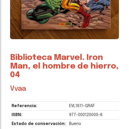
Biblioteca Marvel. Iron
Man, el hombre de hierro,
04
Vvaa
Referencia:
EVL1611-GRAF
ISBN:
977-000120000-6
Estado de conservación:
Bueno