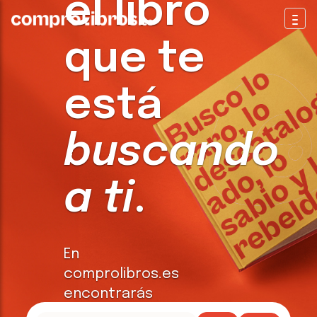
el libro
Togg
que te
está
buscando
a ti
.
En
comprolibros.es
encontrarás
todo tipo de