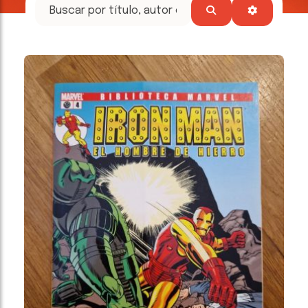
tesoros
literarios