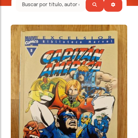
tesoros
literarios