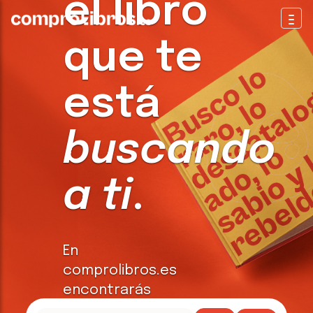
el libro
Togg
que te
está
buscando
a ti
.
En
comprolibros.es
encontrarás
todo tipo de