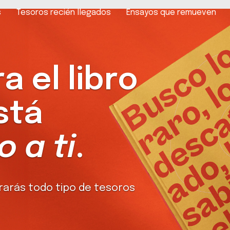
s
Tesoros recién llegados
Ensayos que remueven
 el libro
stá
 a ti
.
rarás todo tipo de tesoros