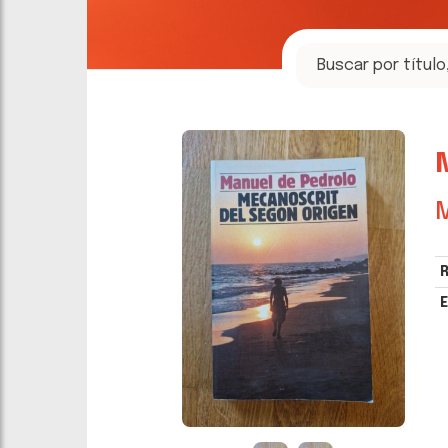
M
R
E