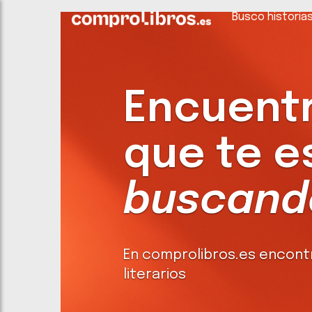
Busco historia
Encuentra
que te e
buscando
En comprolibros.es encont
literarios