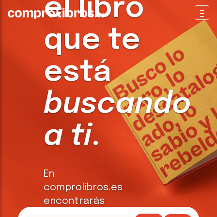
el libro
Togg
que te
está
buscando
a ti
.
En
comprolibros.es
encontrarás
todo tipo de