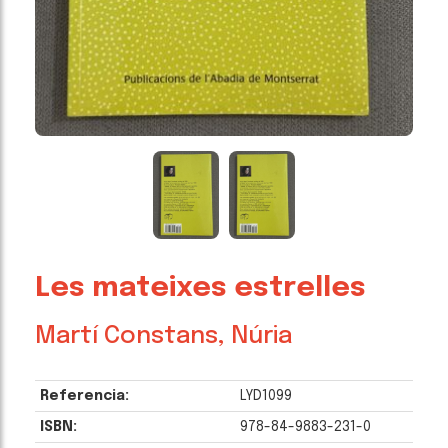
Les mateixes estrelles
Martí Constans, Núria
Referencia:
LYD1099
ISBN:
978-84-9883-231-0