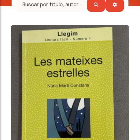
tesoros
literarios