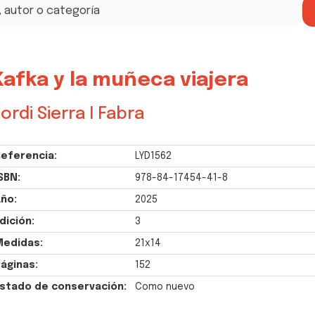
Kafka y la muñeca viajera
ordi Sierra I Fabra
eferencia:
LYD1562
SBN:
978-84-17454-41-8
ño:
2025
dición:
3
Medidas:
21x14
áginas:
152
stado de conservación:
Como nuevo