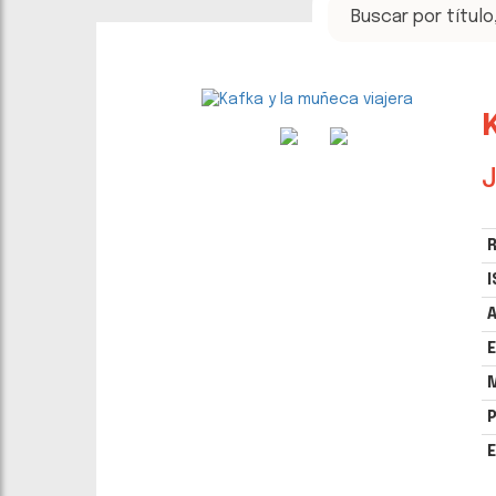
J
R
I
A
E
P
E