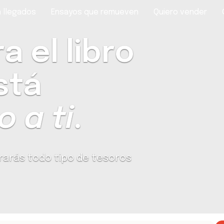
 llegados
Ensayos que remueven
Quiero vender
 el libro
stá
 a ti
.
rarás todo tipo de tesoros