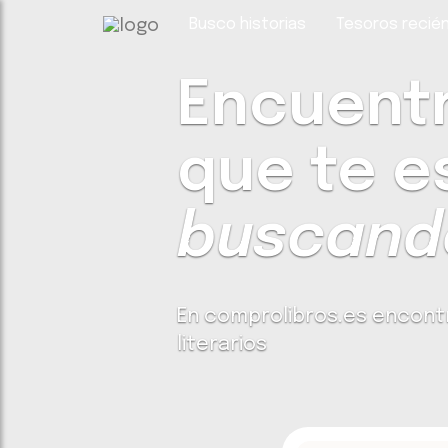
Busco historias
Tesoros recién
Encuentra
que te e
buscando
En comprolibros.es encont
literarios