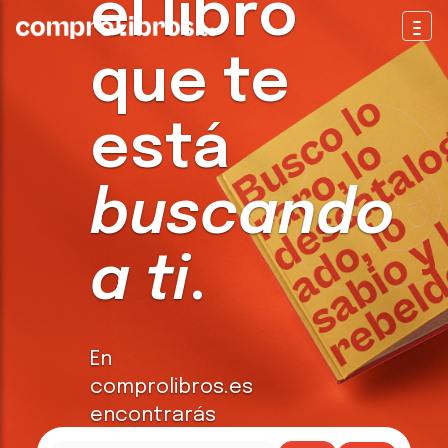
el libro
Togg
que te
está
buscando
a ti
.
En
comprolibros.es
encontrarás
todo tipo de