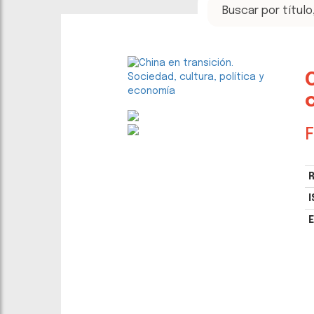
F
R
I
E