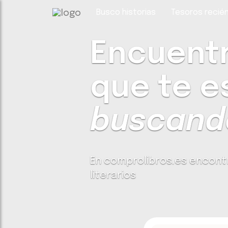
Busco historias
Tesoros recién
Encuentra
que te e
buscando
En comprolibros.es encont
literarios