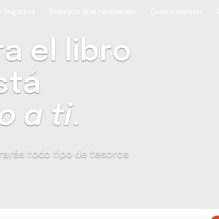
 llegados
Ensayos que remueven
Quiero vender
 el libro
stá
 a ti
.
rarás todo tipo de tesoros